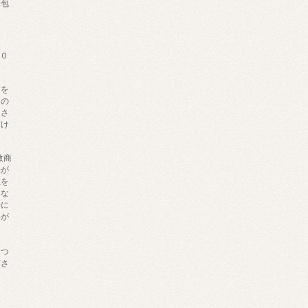
梱包
６０
材を
内の
きさ
だけ
数商
法が
数を
にな
法に
料が
ま
につ
ださ