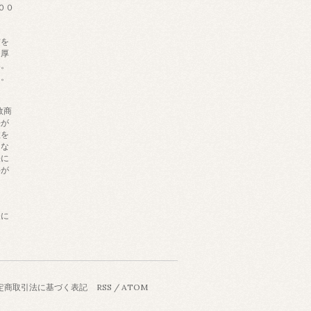
００
材を
、厚
み。
し。
数商
法が
数を
にな
法に
料が
ま
軽に
定商取引法に基づく表記
RSS
/
ATOM