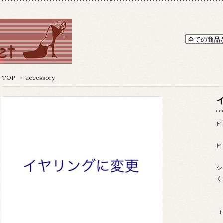
TOP
>
accessory
ピ
ピ
シ
く
（