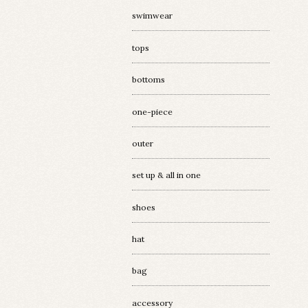
swimwear
tops
bottoms
one-piece
outer
set up & all in one
shoes
hat
bag
accessory