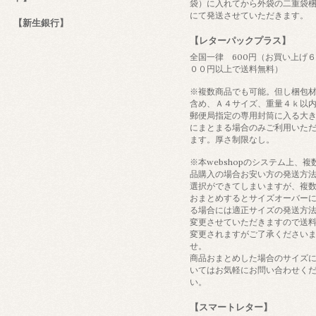
袋）に入れてから外袋の二重袋
にて発送させていただきます。
【新生銀行】
【レターパックプラス】
全国一律 600円（お買い上げ
００円以上で送料無料）
※複数商品でも可能。但し梱包
含め、Ａ４サイズ、重量４ｋ以
郵便局指定の専用封筒に入る大
にまとまる場合のみご利用いた
ます。厚さ制限なし。
※本webshopのシステム上、複
品購入の場合お安い方の発送方
選択ができてしまいますが、複
おまとめするとサイズオーバー
る場合には適正サイズの発送方
変更させていただきますので送
変更されますがご了承ください
せ。
商品おまとめした場合のサイズ
いてはお気軽にお問い合わせく
い。
【スマートレター】