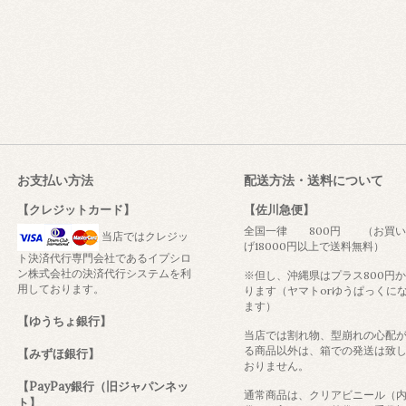
お支払い方法
配送方法・送料について
【クレジットカード】
【佐川急便】
全国一律 800円 （お買い
当店ではクレジッ
げ18000円以上で送料無料）
ト決済代行専門会社であるイプシロ
ン株式会社の決済代行システムを利
※但し、沖縄県はプラス800円
用しております。
ります（ヤマトorゆうぱっくに
ます）
【ゆうちょ銀行】
当店では割れ物、型崩れの心配
る商品以外は、箱での発送は致
【みずほ銀行】
おりません。
【PayPay銀行（旧ジャパンネッ
通常商品は、クリアビニール（
ト】