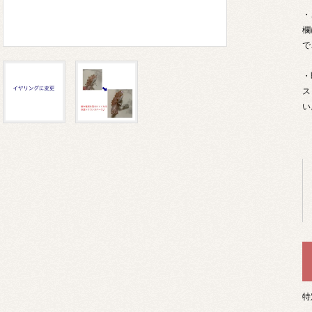
・
欄
で
・
ス
い
特