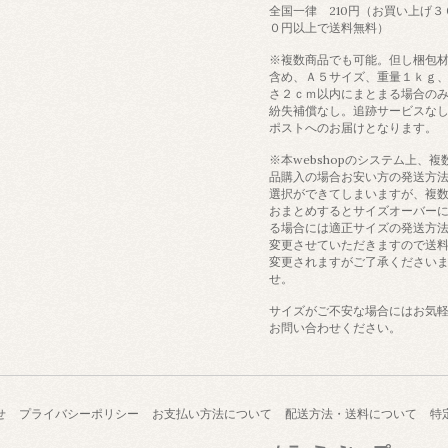
全国一律 210円（お買い上げ３
０円以上で送料無料）
※複数商品でも可能。但し梱包
含め、Ａ５サイズ、重量１ｋｇ
さ２ｃｍ以内にまとまる場合の
紛失補償なし。追跡サービスな
ポストへのお届けとなります。
※本webshopのシステム上、複
品購入の場合お安い方の発送方
選択ができてしまいますが、複
おまとめするとサイズオーバー
る場合には適正サイズの発送方
変更させていただきますので送
変更されますがご了承ください
せ。
サイズがご不安な場合にはお気
お問い合わせください。
せ
プライバシーポリシー
お支払い方法について
配送方法・送料について
特