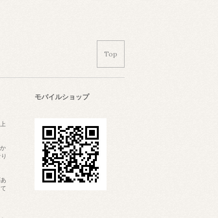
Top
モバイルショップ
上
かか
なり
があ
して
内