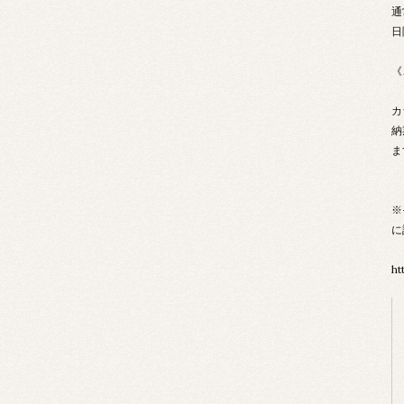
通
日
《
カ
納
ま
※
に
ht