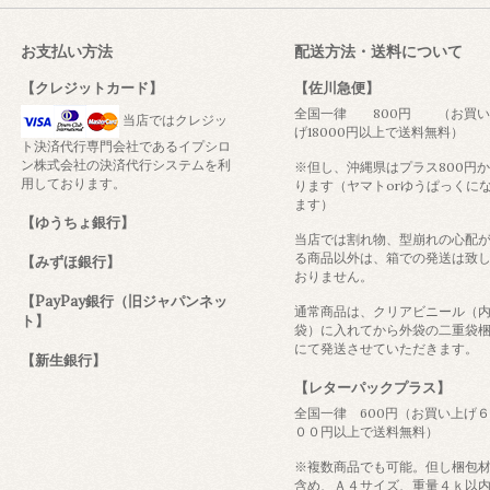
お支払い方法
配送方法・送料について
【クレジットカード】
【佐川急便】
全国一律 800円 （お買い
当店ではクレジッ
げ18000円以上で送料無料）
ト決済代行専門会社であるイプシロ
ン株式会社の決済代行システムを利
※但し、沖縄県はプラス800円
用しております。
ります（ヤマトorゆうぱっくに
ます）
【ゆうちょ銀行】
当店では割れ物、型崩れの心配
る商品以外は、箱での発送は致
【みずほ銀行】
おりません。
【PayPay銀行（旧ジャパンネッ
通常商品は、クリアビニール（
ト】
袋）に入れてから外袋の二重袋
にて発送させていただきます。
【新生銀行】
【レターパックプラス】
全国一律 600円（お買い上げ
００円以上で送料無料）
※複数商品でも可能。但し梱包
含め、Ａ４サイズ、重量４ｋ以