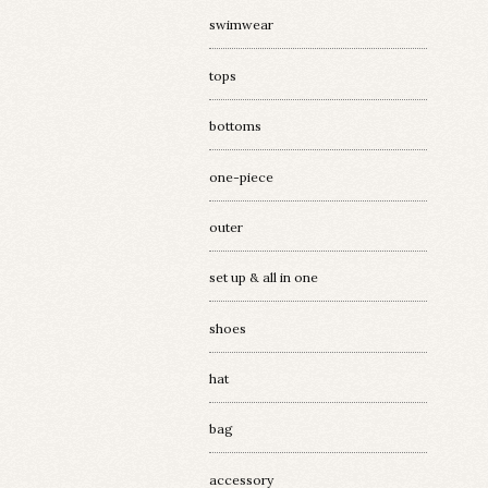
swimwear
tops
bottoms
one-piece
outer
set up & all in one
shoes
hat
bag
accessory