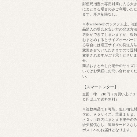
郵便局指定の専用封筒に入る大
にまとまる場合のみご利用いた
ます。厚さ制限なし。
※本webshopのシステム上、複
品購入の場合お安い方の発送方
選択ができてしまいますが、複
おまとめするとサイズオーバー
る場合には適正サイズの発送方
変更させていただきますので送
変更されますがご了承ください
せ。
商品おまとめした場合のサイズ
いてはお気軽にお問い合わせく
い。
【スマートレター】
全国一律 210円（お買い上げ３
０円以上で送料無料）
※複数商品でも可能。但し梱包
含め、Ａ５サイズ、重量１ｋｇ
さ２ｃｍ以内にまとまる場合の
紛失補償なし。追跡サービスな
ポストへのお届けとなります。