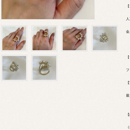
【
人
金
【
フ
【
最
【
《