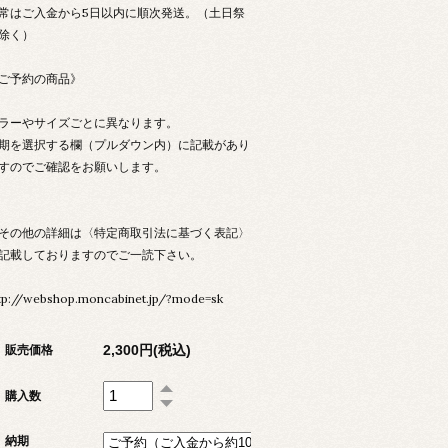
常はご入金から5日以内に順次発送。（土日祭
除く）
ご予約の商品》
ラーやサイズごとに異なります。
期を選択する欄（プルダウン内）に記載があり
すのでご確認をお願いします。
その他の詳細は〈特定商取引法に基づく表記〉
記載しておりますのでご一読下さい。
tp://webshop.moncabinet.jp/?mode=sk
2,300円(税込)
販売価格
購入数
納期