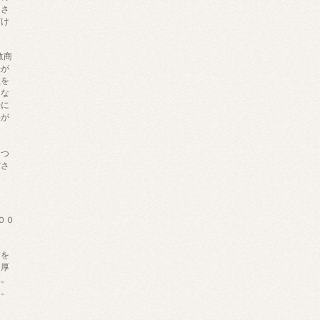
きさ
だけ
数商
法が
数を
にな
法に
料が
ま
につ
ださ
００
材を
、厚
み。
し。