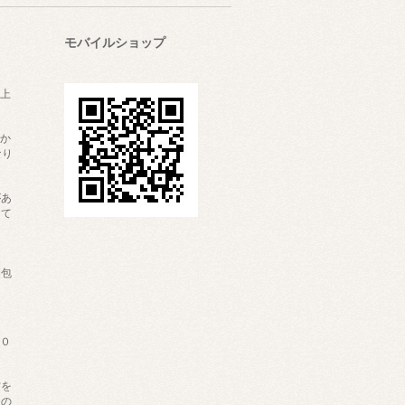
モバイルショップ
上
かか
なり
があ
して
内
梱包
６０
材を
内の