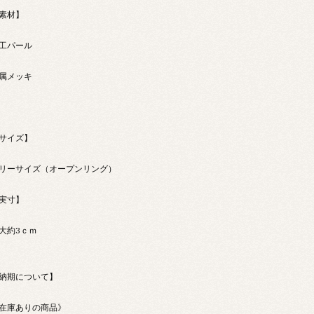
素材】
工パール
属メッキ
サイズ】
リーサイズ（オープンリング）
実寸】
大約3ｃｍ
納期について】
在庫ありの商品》