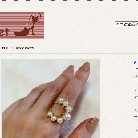
TOP
>
accessory
パ
７
デ
高
マ
フ