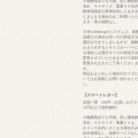
※複数商品でも可能。但し梱包
含め、Ａ４サイズ、重量４ｋ以
郵便局指定の専用封筒に入る大
にまとまる場合のみご利用いた
ます。厚さ制限なし。
※本webshopのシステム上、複
品購入の場合お安い方の発送方
選択ができてしまいますが、複
おまとめするとサイズオーバー
る場合には適正サイズの発送方
変更させていただきますので送
変更されますがご了承ください
せ。
商品おまとめした場合のサイズ
いてはお気軽にお問い合わせく
い。
【スマートレター】
全国一律 210円（お買い上げ３
０円以上で送料無料）
※複数商品でも可能。但し梱包
含め、Ａ５サイズ、重量１ｋｇ
さ２ｃｍ以内にまとまる場合の
紛失補償なし。追跡サービスな