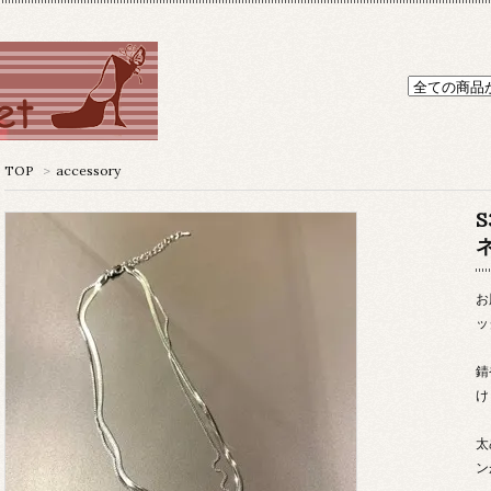
TOP
>
accessory
お
ッ
錆
け
太
ン