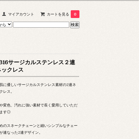
マイアカウント
カートを見る
0
S316サージカルステンレス２連
ネックレス
肌に優しいサージカルステンレス素材の2連ネ
クレス。
や変色、汚れに強い素材で長く愛用していただ
ます◎
めのスネークチェーンと細いシンプルなチェー
が連なった2連デザイン。