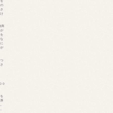
材を
内の
きさ
だけ
数商
法が
数を
にな
法に
料が
ま
につ
ださ
００
材を
、厚
み。
し。