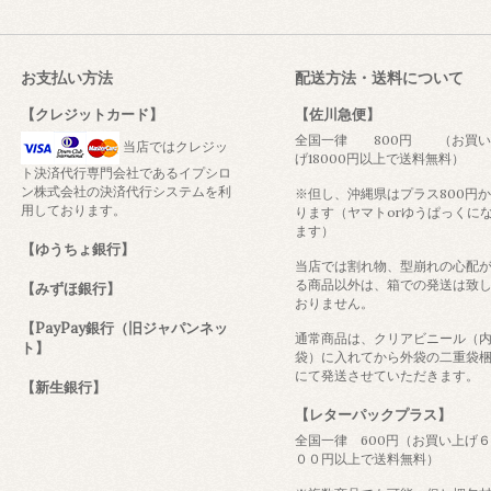
お支払い方法
配送方法・送料について
【クレジットカード】
【佐川急便】
全国一律 800円 （お買い
当店ではクレジッ
げ18000円以上で送料無料）
ト決済代行専門会社であるイプシロ
ン株式会社の決済代行システムを利
※但し、沖縄県はプラス800円
用しております。
ります（ヤマトorゆうぱっくに
ます）
【ゆうちょ銀行】
当店では割れ物、型崩れの心配
る商品以外は、箱での発送は致
【みずほ銀行】
おりません。
【PayPay銀行（旧ジャパンネッ
通常商品は、クリアビニール（
ト】
袋）に入れてから外袋の二重袋
にて発送させていただきます。
【新生銀行】
【レターパックプラス】
全国一律 600円（お買い上げ
００円以上で送料無料）