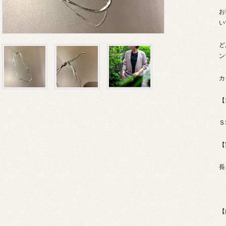
お
い
ど
ン
カ
【
Ｓ
【
長
【