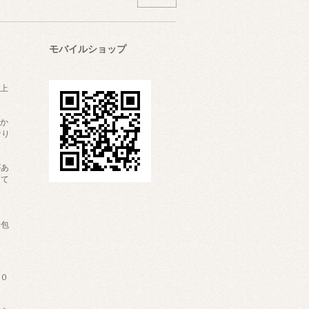
モバイルショップ
上
かか
なり
があ
して
内
梱包
６０