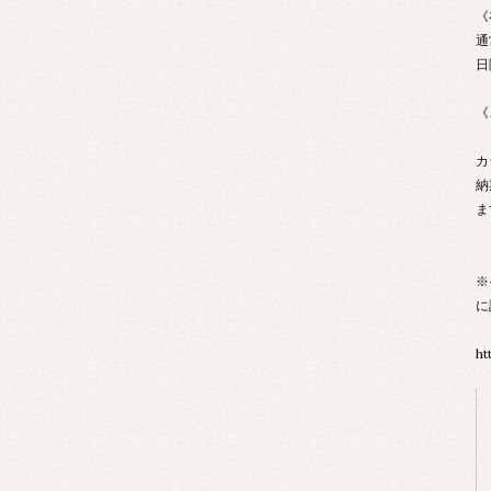
《
通
日
《
カ
納
ま
※
に
ht