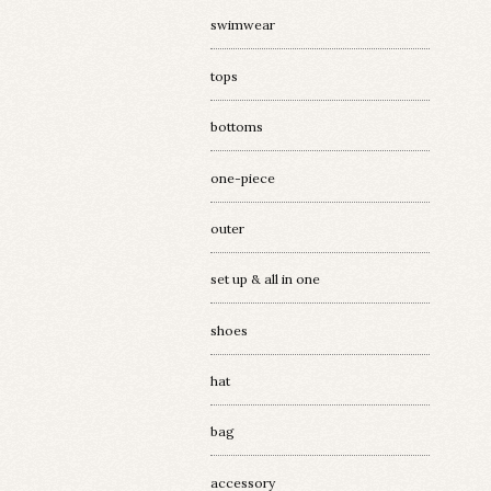
swimwear
tops
bottoms
one-piece
outer
set up & all in one
shoes
hat
bag
accessory