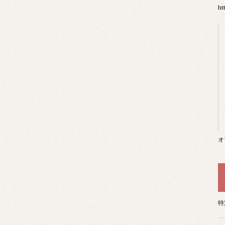
ht
オ
特