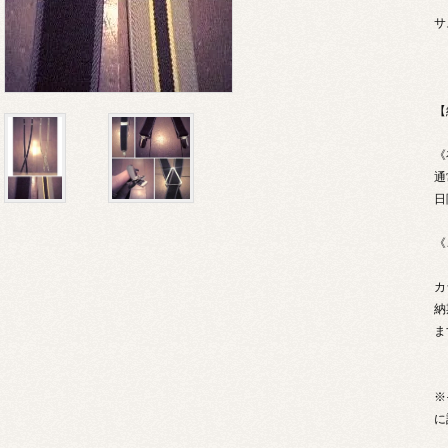
サ
【
《
通
日
《
カ
納
ま
※
に