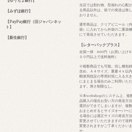
【ゆうちょ銀行】
当店では割れ物、型崩れの心配
る商品以外は、箱での発送は致
【みずほ銀行】
おりません。
【PayPay銀行（旧ジャパンネッ
通常商品は、クリアビニール（
ト】
袋）に入れてから外袋の二重袋
にて発送させていただきます。
【新生銀行】
【レターパックプラス】
全国一律 600円（お買い上げ
００円以上で送料無料）
※複数商品でも可能。但し梱包
含め、Ａ４サイズ、重量４ｋ以
郵便局指定の専用封筒に入る大
にまとまる場合のみご利用いた
ます。厚さ制限なし。
※本webshopのシステム上、複
品購入の場合お安い方の発送方
選択ができてしまいますが、複
おまとめするとサイズオーバー
る場合には適正サイズの発送方
変更させていただきますので送
変更されますがご了承ください
せ。