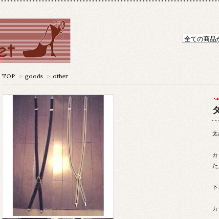
TOP
>
goods
>
other
太
カ
た
下
カ