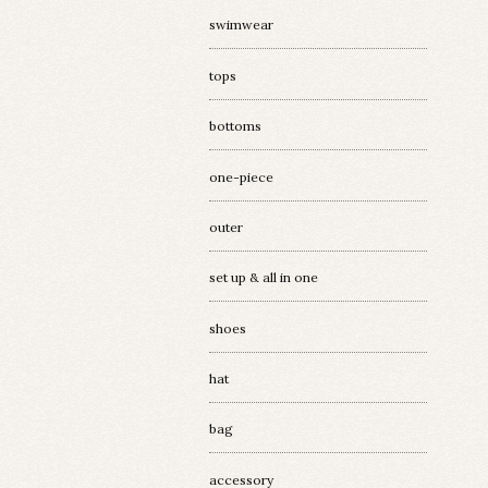
swimwear
tops
bottoms
one-piece
outer
set up & all in one
shoes
hat
bag
accessory