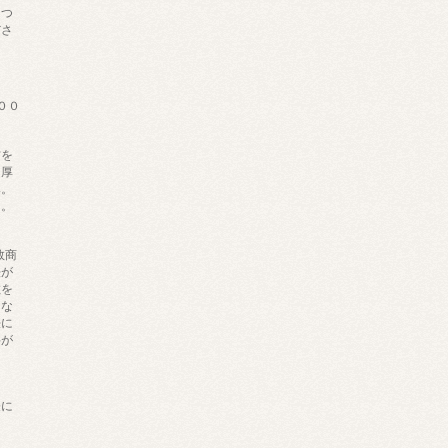
につ
ださ
００
材を
、厚
み。
し。
数商
法が
数を
にな
法に
料が
ま
軽に