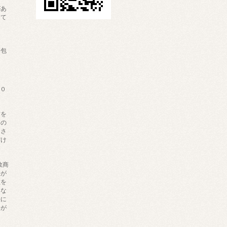
があ
して
内
梱包
６０
材を
内の
きさ
だけ
数商
法が
数を
にな
法に
料が
ま