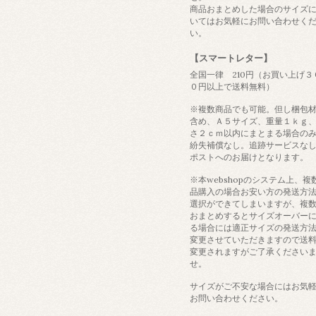
商品おまとめした場合のサイズ
いてはお気軽にお問い合わせく
い。
【スマートレター】
全国一律 210円（お買い上げ３
０円以上で送料無料）
※複数商品でも可能。但し梱包
含め、Ａ５サイズ、重量１ｋｇ
さ２ｃｍ以内にまとまる場合の
紛失補償なし。追跡サービスな
ポストへのお届けとなります。
※本webshopのシステム上、複
品購入の場合お安い方の発送方
選択ができてしまいますが、複
おまとめするとサイズオーバー
る場合には適正サイズの発送方
変更させていただきますので送
変更されますがご了承ください
せ。
サイズがご不安な場合にはお気
お問い合わせください。