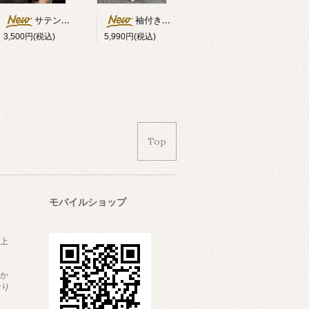
サテンダブルリボン付キャップ
袖付きオフショルダー異素材切替ワンピース
3,500円(税込)
5,990円(税込)
Top
モバイルショップ
上
かか
なり