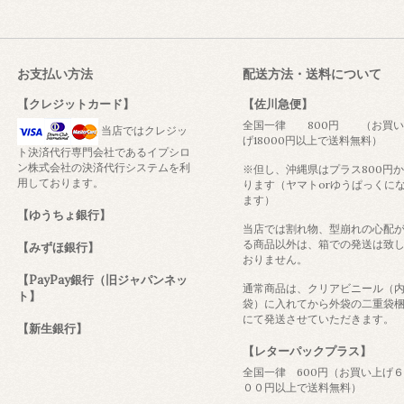
お支払い方法
配送方法・送料について
【クレジットカード】
【佐川急便】
全国一律 800円 （お買い
当店ではクレジッ
げ18000円以上で送料無料）
ト決済代行専門会社であるイプシロ
ン株式会社の決済代行システムを利
※但し、沖縄県はプラス800円
用しております。
ります（ヤマトorゆうぱっくに
ます）
【ゆうちょ銀行】
当店では割れ物、型崩れの心配
る商品以外は、箱での発送は致
【みずほ銀行】
おりません。
【PayPay銀行（旧ジャパンネッ
通常商品は、クリアビニール（
ト】
袋）に入れてから外袋の二重袋
にて発送させていただきます。
【新生銀行】
【レターパックプラス】
全国一律 600円（お買い上げ
００円以上で送料無料）