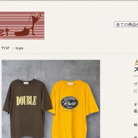
TOP
>
tops
ヴ
に
オ
着
袖