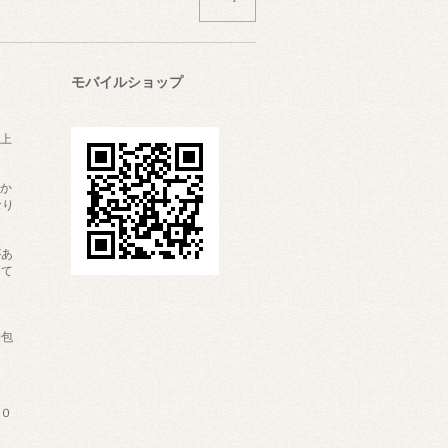
モバイルショップ
上
かか
なり
があ
して
内
梱包
６０