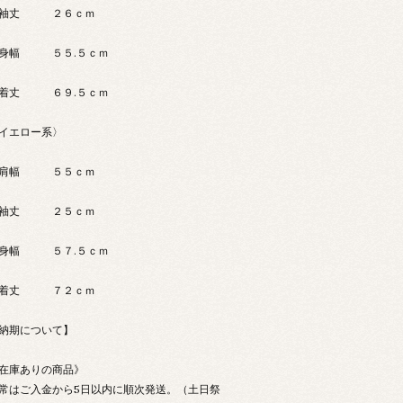
袖丈 ２６ｃｍ
身幅 ５５.５ｃｍ
着丈 ６９.５ｃｍ
イエロー系〉
肩幅 ５５ｃｍ
袖丈 ２５ｃｍ
身幅 ５７.５ｃｍ
着丈 ７２ｃｍ
納期について】
在庫ありの商品》
常はご入金から5日以内に順次発送。（土日祭