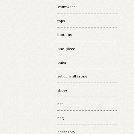
swimwear
tops
bottoms
one-piece
outer
set up & all in one
shoes
hat
bag
accessory