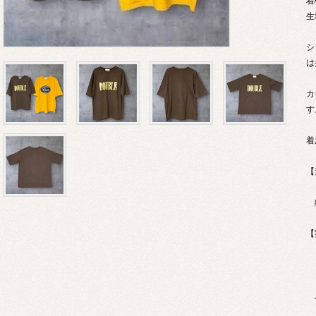
着
生
シ
は
カ
す
着
【
【
〈