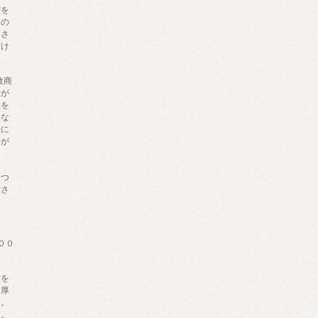
材を
内の
きさ
だけ
数商
法が
数を
にな
法に
料が
ま
につ
ださ
００
材を
、厚
み。
し。