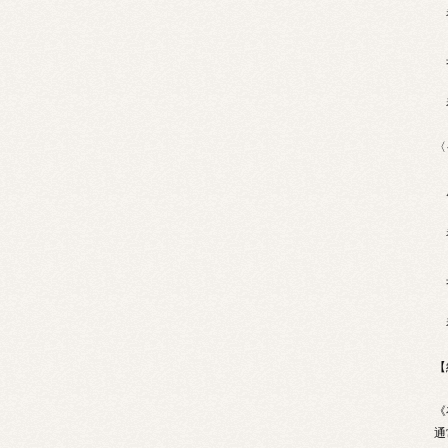
〈
【
《
通