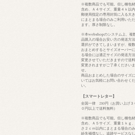
※複数商品でも可能。但し梱包
含め、Ａ４サイズ、重量４ｋ以
郵便局指定の専用封筒に入る大
にまとまる場合のみご利用いた
ます。厚さ制限なし。
※本webshopのシステム上、複
品購入の場合お安い方の発送方
選択ができてしまいますが、複
おまとめするとサイズオーバー
る場合には適正サイズの発送方
変更させていただきますので送
変更されますがご了承ください
せ。
商品おまとめした場合のサイズ
いてはお気軽にお問い合わせく
い。
【スマートレター】
全国一律 210円（お買い上げ３
０円以上で送料無料）
※複数商品でも可能。但し梱包
含め、Ａ５サイズ、重量１ｋｇ
さ２ｃｍ以内にまとまる場合の
紛失補償なし。追跡サービスな