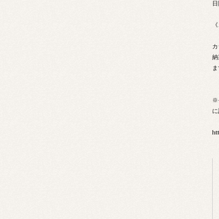
日
《
カ
納
ま
※
に
ht